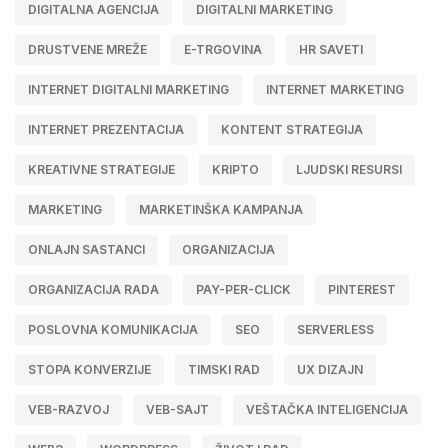
DIGITALNA AGENCIJA
DIGITALNI MARKETING
DRUSTVENE MREŽE
E-TRGOVINA
HR SAVETI
INTERNET DIGITALNI MARKETING
INTERNET MARKETING
INTERNET PREZENTACIJA
KONTENT STRATEGIJA
KREATIVNE STRATEGIJE
KRIPTO
LJUDSKI RESURSI
MARKETING
MARKETINŠKA KAMPANJA
ONLAJN SASTANCI
ORGANIZACIJA
ORGANIZACIJA RADA
PAY-PER-CLICK
PINTEREST
POSLOVNA KOMUNIKACIJA
SEO
SERVERLESS
STOPA KONVERZIJE
TIMSKI RAD
UX DIZAJN
VEB-RAZVOJ
VEB-SAJT
VEŠTAČKA INTELIGENCIJA