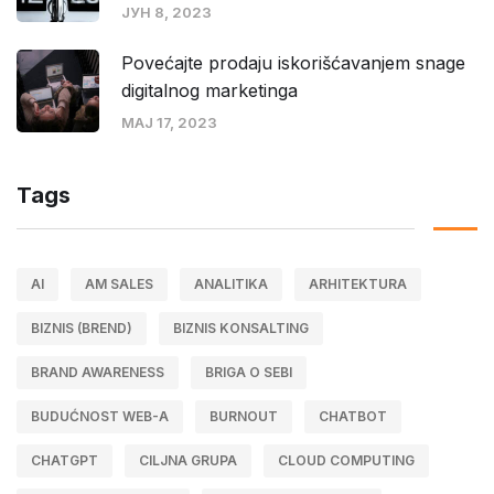
ЈУН 8, 2023
Povećajte prodaju iskorišćavanjem snage
digitalnog marketinga
МАЈ 17, 2023
Tags
AI
AM SALES
ANALITIKA
ARHITEKTURA
BIZNIS (BREND)
BIZNIS KONSALTING
BRAND AWARENESS
BRIGA O SEBI
BUDUĆNOST WEB-A
BURNOUT
CHATBOT
CHATGPT
CILJNA GRUPA
CLOUD COMPUTING