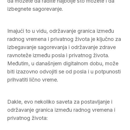
da možete da radite najbolje što možete i da
izbegnete sagorevanje.
Imajući to u vidu, održavanje granica između
radnog vremena i privatnog života je ključno za
izbegavanje sagorevanja i održavanje zdrave
ravnoteže između posla i privatnog života.
Međutim, u današnjem digitalnom dobu, može
biti izazovno odvojiti se od posla i u potpunosti
prihvatiti lično vreme.
Dakle, evo nekoliko saveta za postavljanje i
održavanje granica između radnog vremena i
privatnog života: