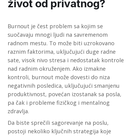
život od privatnog?
Burnout je čest problem sa kojim se
suočavaju mnogi ljudi na savremenom
radnom mestu. To može biti uzrokovano
raznim faktorima, uključujući duge radne
sate, visok nivo stresa i nedostatak kontrole
nad radnim okruženjem. Ako izmakne
kontroli, burnout može dovesti do niza
negativnih posledica, uključujući smanjenu
produktivnost, povećan izostanak sa posla,
pa čak i probleme fizičkog i mentalnog
zdravlja.
Da biste sprečili sagorevanje na poslu,
postoji nekoliko ključnih strategija koje