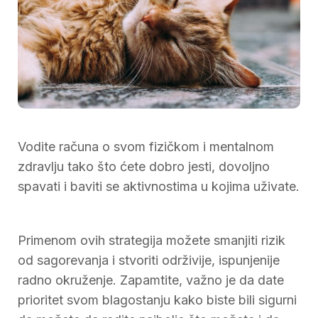
Vodite računa o svom fizičkom i mentalnom
zdravlju tako što ćete dobro jesti, dovoljno
spavati i baviti se aktivnostima u kojima uživate.
Primenom ovih strategija možete smanjiti rizik
od sagorevanja i stvoriti održivije, ispunjenije
radno okruženje. Zapamtite, važno je da date
prioritet svom blagostanju kako biste bili sigurni