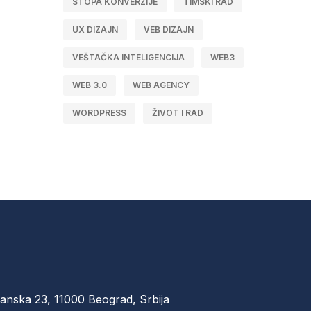
STOPA KONVERZIJE
TIMSKI RAD
UX DIZAJN
VEB DIZAJN
VEŠTAČKA INTELIGENCIJA
WEB3
WEB 3.0
WEB AGENCY
WORDPRESS
ŽIVOT I RAD
anska 23, 11000 Beograd, Srbija