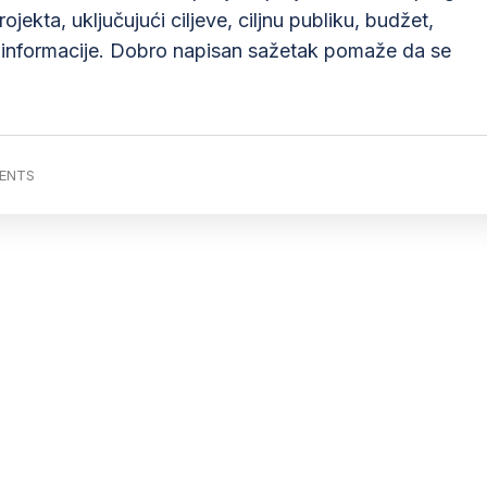
jekta, uključujući ciljeve, ciljnu publiku, budžet,
e informacije. Dobro napisan sažetak pomaže da se
ENTS