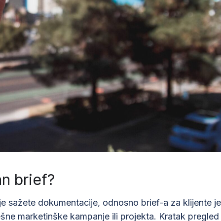
an brief?
nje sažete dokumentacije, odnosno brief-a za klijente je
šne marketinške kampanje ili projekta. Kratak pregled 