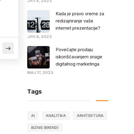
ЈУЛ 4, 2023
Kada je pravo vreme za
redizajniranje vaše
internet prezentacije?
ЈУН 8, 2023
Povećajte prodaju
iskorišćavanjem snage
digitalnog marketinga
МАЈ 17, 2023
Tags
AI
ANALITIKA
ARHITEKTURA
BIZNIS (BREND)