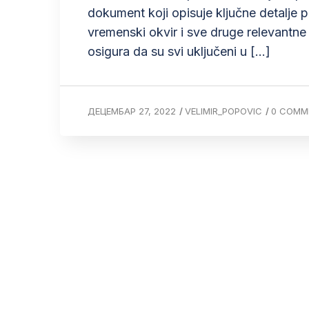
dokument koji opisuje ključne detalje pro
vremenski okvir i sve druge relevantn
osigura da su svi uključeni u […]
ДЕЦЕМБАР 27, 2022
/
VELIMIR_POPOVIC
/
0 COMM