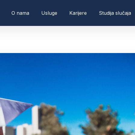
O nama
Usluge
Karijere
Studija slučaja