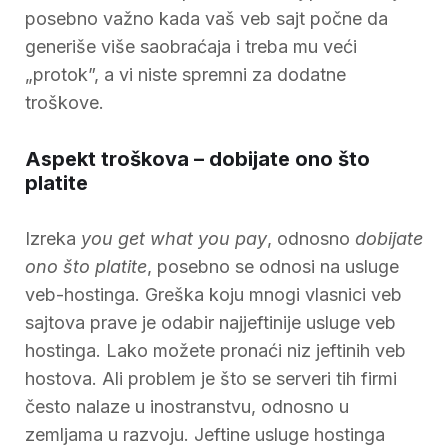
posebno važno kada vaš veb sajt počne da
generiše više saobraćaja i treba mu veći
„protok”, a vi niste spremni za dodatne
troškove.
Aspekt troškova – dobijate ono što
platite
Izreka
you get what you pay
, odnosno
dobijate
ono što platite
, posebno se odnosi na usluge
veb-hostinga. Greška koju mnogi vlasnici veb
sajtova prave je odabir najjeftinije usluge veb
hostinga. Lako možete pronaći niz jeftinih veb
hostova. Ali problem je što se serveri tih firmi
često nalaze u inostranstvu, odnosno u
zemljama u razvoju. Jeftine usluge hostinga