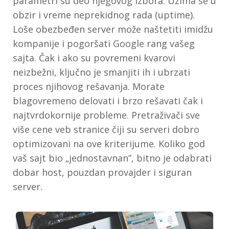
parametri su deo njegovog izbora. Uzima se u
obzir i vreme neprekidnog rada (uptime).
Loše obezbeđen server može naštetiti imidžu
kompanije i pogoršati Google rang vašeg
sajta. Čak i ako su povremeni kvarovi
neizbežni, ključno je smanjiti ih i ubrzati
proces njihovog rešavanja. Morate
blagovremeno delovati i brzo rešavati čak i
najtvrdokornije probleme. Pretraživači sve
više cene veb stranice čiji su serveri dobro
optimizovani na ove kriterijume. Koliko god
vaš sajt bio „jednostavnan”, bitno je odabrati
dobar host, pouzdan provajder i siguran
server.