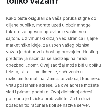
toliko važan?
Kako biste osigurali da vaša poruka stigne do
ciljane publike, morate uzeti u obzir mnoge
faktore za upešno upravljanje vašim veb
sajtom. Uz vrhunski dizajn veb stranica i sjajne
marketinške ideje, za uspeh vašeg biznisa
važan je dobar veb-hosting provajder. Hosting
predstavlja način da se sadržaju na mreži
obezbedi „dom“. Ovaj sadržaj može biti u obliku
teksta, slika ili multimedije, sačuvanih u
različitim formatima. Zamislite veb sajt kao neku
vrstu poštanske adrese. Sa ove adrese možete
slati i primati podatke. Ovoj digitalnoj adresi
potrebno je fizičko prebivalište. Za to služi
poseban tip računara koji se naziva server.