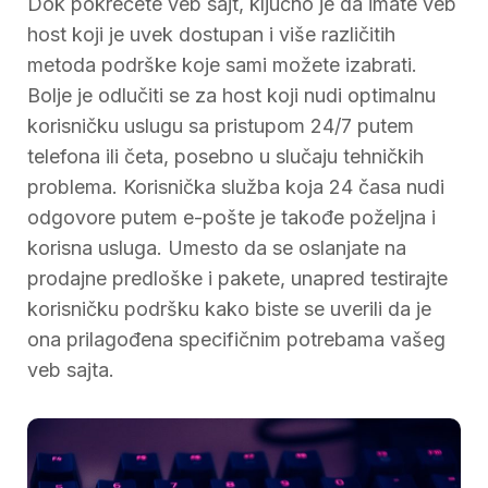
Dok pokrećete veb sajt, ključno je da imate veb
host koji je uvek dostupan i više različitih
metoda podrške koje sami možete izabrati.
Bolje je odlučiti se za host koji nudi optimalnu
korisničku uslugu sa pristupom 24/7 putem
telefona ili četa, posebno u slučaju tehničkih
problema. Korisnička služba koja 24 časa nudi
odgovore putem e-pošte je takođe poželjna i
korisna usluga. Umesto da se oslanjate na
prodajne predloške i pakete, unapred testirajte
korisničku podršku kako biste se uverili da je
ona prilagođena specifičnim potrebama vašeg
veb sajta.