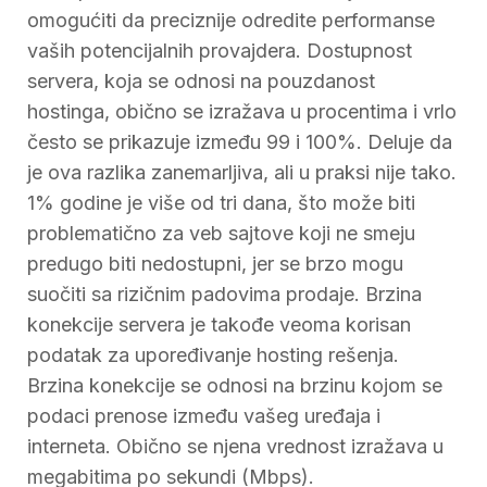
omogućiti da preciznije odredite performanse
vaših potencijalnih provajdera. Dostupnost
servera, koja se odnosi na pouzdanost
hostinga, obično se izražava u procentima i vrlo
često se prikazuje između 99 i 100%. Deluje da
je ova razlika zanemarljiva, ali u praksi nije tako.
1% godine je više od tri dana, što može biti
problematično za veb sajtove koji ne smeju
predugo biti nedostupni, jer se brzo mogu
suočiti sa rizičnim padovima prodaje. Brzina
konekcije servera je takođe veoma korisan
podatak za upoređivanje hosting rešenja.
Brzina konekcije se odnosi na brzinu kojom se
podaci prenose između vašeg uređaja i
interneta. Obično se njena vrednost izražava u
megabitima po sekundi (Mbps).